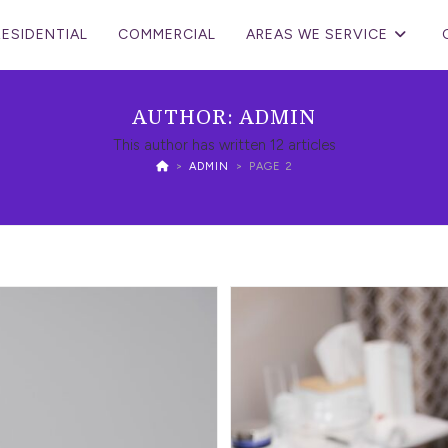
RESIDENTIAL
COMMERCIAL
AREAS WE SERVICE
AUTHOR:
ADMIN
This author has written 12 articles
>
ADMIN
>
PAGE 2