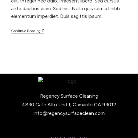
elit. Integer nec odio. Praesent libero. Sed cursus
ante dapibus diam. Sed nisi. Nulla quis sem at nibh
elementum imperdiet. Duis sagittis ipsum.…
Continue Reading
Regency Surface Cleaning
4830 Calle Alto Unit I, Camarillo CA 93012
info@regencysurfaceclean.com